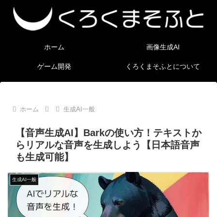
ホーム
画像生成AI
ゲーム開発
くろくまそふとについて
ホーム
生成AI一般
【音声生成AI】Barkの使い方！テキストか
らリアルな音声を生成しよう【日本語音声
も生成可能】
生成AI一般