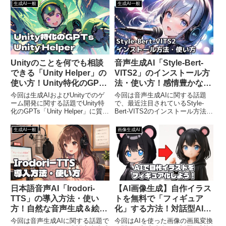
やすく解説するという内容になっ
という内容になっております。音
生成AI一般
生成AI一般
ております。最近は高性能な大規
楽生成AIというと今までは
模言語モデル（LLM）が無料で公
「Suno」などのオンラインサー
開されることも多...
ビスが主流で、音楽を...
Unityのことを何でも相談
音声生成AI「Style-Bert-
できる「Unity Helper」の
VITS2」のインストール方
使い方！Unity特化のGPTs
法・使い方！感情豊かな日
でゲーム開発を効率化しよ
本語ボイスを生成しよう
今回は生成AIおよびUnityでのゲ
今回は音声生成AIに関する話題
う
ーム開発に関する話題でUnity特
で、最近注目されているStyle-
化のGPTs「Unity Helper」に質問
Bert-VITS2のインストール方法や
してゲーム開発を効率化する方法
使い方を丁寧にご紹介するという
をご紹介するという内容になって
内容になっております。音声生成
生成AI一般
画像生成AI
おります。ChatGPTが登場して
AIというと従来は日本語に対応し
からしばらく経ち、ゲーム開発
ているものが少なく、あったとし
で...
ても不自然な喋...
日本語音声AI「Irodori-
【AI画像生成】自作イラス
TTS」の導入方法・使い
トを無料で「フィギュア
方！自然な音声生成＆絵文
化」する方法！対話型AIの
字による感情制御ができる
画像生成機能でかわいいフ
今回は音声生成AIに関する話題で
今回はAIを使った画像の画風変換