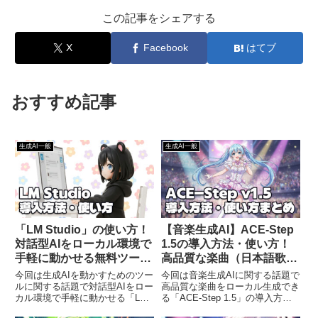
この記事をシェアする
X
Facebook
はてブ
おすすめ記事
生成AI一般
生成AI一般
「LM Studio」の使い方！
【音楽生成AI】ACE-Step
対話型AIをローカル環境で
1.5の導入方法・使い方！
手軽に動かせる無料ツール
高品質な楽曲（日本語歌詞
を紹介
OK）をローカル生成しよ
今回は生成AIを動かすためのツー
今回は音楽生成AIに関する話題で
う
ルに関する話題で対話型AIをロー
高品質な楽曲をローカル生成でき
カル環境で手軽に動かせる「LM
る「ACE-Step 1.5」の導入方法
Studio」の使い方を丁寧にわかり
と使い方をわかりやすく解説する