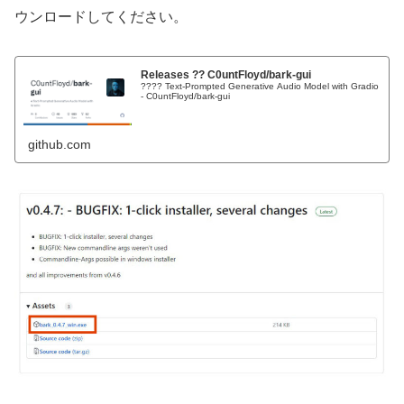
ウンロードしてください。
Releases ?? C0untFloyd/bark-gui
???? Text-Prompted Generative Audio Model with Gradio
- C0untFloyd/bark-gui
github.com