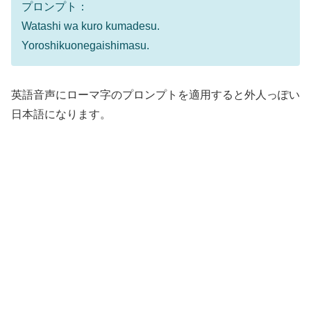
レ
プロンプト：
ー
Watashi wa kuro kumadesu.
ヤ
Yoroshikuonegaishimasu.
ー
英語音声にローマ字のプロンプトを適用すると外人っぽい
日本語になります。