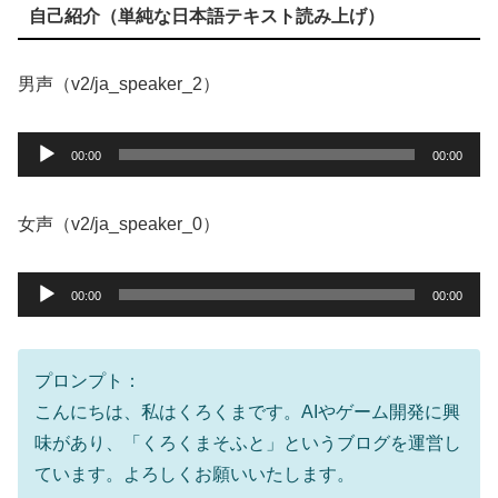
自己紹介（単純な日本語テキスト読み上げ）
男声（v2/ja_speaker_2）
音
00:00
00:00
声
プ
女声（v2/ja_speaker_0）
レ
ー
音
00:00
00:00
ヤ
声
ー
プ
レ
プロンプト：
ー
こんにちは、私はくろくまです。AIやゲーム開発に興
ヤ
味があり、「くろくまそふと」というブログを運営し
ー
ています。よろしくお願いいたします。