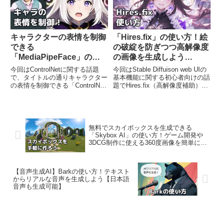
キャラクターの表情を制御
「Hires.fix」の使い方！絵
できる
の破綻を防ぎつつ高解像度
「MediaPipeFace」の使
の画像を生成しよう
い方【ControlNet】
【Stable Diffusion web
今回はControlNetに関する話題
今回はStable Diffuison web UIの
UI】
で、タイトルの通りキャラクター
基本機能に関する初心者向けの話
の表情を制御できる「ControlNet
題でHires.fix（高解像度補助）の
MediaPipeFace」の使い方をご紹
使い方を丁寧にご紹介するという
介するという内容になっていま
内容になっています。Stable
す。ControlNetはキャラクターの
Diffusion web UIで画像を生成し
ポーズ等をきっちり指...
ている...
無料でスカイボックスを生成できる
「Skybox AI」の使い方！ゲーム開発や
3DCG制作に使える360度画像を簡単に作
ろう
【音声生成AI】Barkの使い方！テキスト
からリアルな音声を生成しよう【日本語
音声も生成可能】