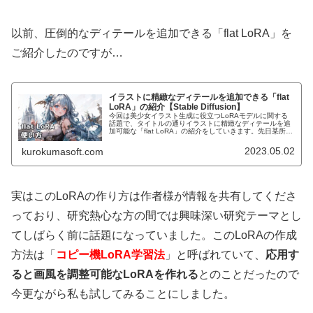
以前、圧倒的なディテールを追加できる「flat LoRA」を
ご紹介したのですが…
イラストに精緻なディテールを追加できる「flat
LoRA」の紹介【Stable Diffusion】
今回は美少女イラスト生成に役立つLoRAモデルに関する
話題で、タイトルの通りイラストに精緻なディテールを追
加可能な「flat LoRA」の紹介をしていきます。先日某所で
情報をチェックしていたところ、LoRAモデルの画期的な
活用方法を考案した...
2023.05.02
kurokumasoft.com
実はこのLoRAの作り方は作者様が情報を共有してくださ
っており、研究熱心な方の間では興味深い研究テーマとし
てしばらく前に話題になっていました。このLoRAの作成
方法は「
コピー機LoRA学習法
」と呼ばれていて、
応用す
ると画風を調整可能なLoRAを作れる
とのことだったので
今更ながら私も試してみることにしました。