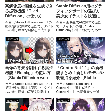
高解像度の画像を生成でき
Stable Diffusion用のグラ
る拡張機能「Tiled
フィックボードの選び方！
Diffusion」の使い方
美少女イラストを快適に生
【Stable Diffusion web
成しよう
今回はStable Diffusion web UIの
今回も画像生成AIに関する話題
UI】
拡張機能に関する話題で、タイト
で、タイトルの通りStable
ルの通り巨大な画像を生成できる
Diffusionを快適に動かすためのグ
拡張機能「Tiled Diffusion」の使
ラフィックボードの選び方をご紹
い方を一通りまとめてみるという
介するという内容になっていま
画像生成AI
画像生成AI
内容になっています。Stable
す。画像生成AIの代表格ともいえ
Diffusio...
るStable Diffusionを動かすには
主...
画像の背景を削除する拡張
「ControlNet 1.1」の新機
機能「Rembg」の使い方
能まとめ！新しいモデルや
【Stable Diffusion web
改善点を紹介【Stable
UI】
Diffusion】
今回はStable Diffusion web UIの
今回もStable Diffusionの
拡張機能に関する話題で、タイト
ControlNetに関する話題で
ルの通り画像の背景を削除する拡
ControlNet 1.1の新機能を一通り
張機能「Rembg」の使い方をご
まとめてご紹介するという内容に
紹介するという内容になっていま
なっています。ControlNetは生成
画像生成AI
画像生成AI
す。Stable Diffusion web UIで画
する画像のポーズ指定など幅広い
像を生成し...
用途に使える技術であり...