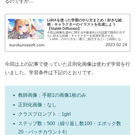
るのですが…
LoRAを使った学習のやり方まとめ！好きな絵
柄・キャラクターのイラストを生成しよう
【Stable Diffusion】
今回は画像生成AIに関する中級者向けの話題で既存のモデ
ルに好きな絵柄・キャラクターを追加学習させる
「LoRA」のやり方を一通りご紹介するという内容になっ
ています。Stable Diffusion系のモデルを使って画像を生成
2023.02.24
kurokumasoft.com
していると、 特定...
今回は上の記事で使っていた正則化画像は使わず学習を行
いました。学習条件は下記のとおりです。
教師画像：手順1の画像1枚のみ
正則化画像：なし
クラスプロンプト：1girl
ステップ数：500（繰り返し数100・エポック数
20・バッチカウント4）