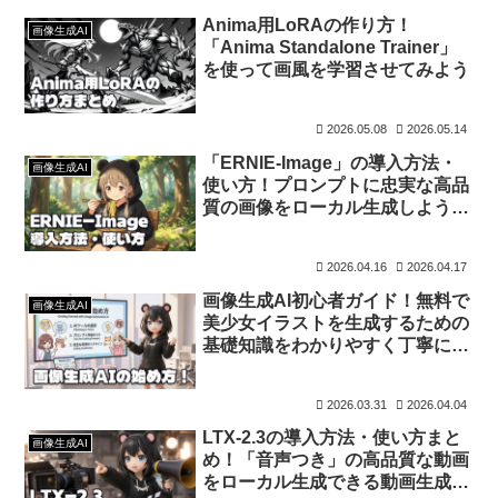
Anima用LoRAの作り方！
画像生成AI
「Anima Standalone Trainer」
を使って画風を学習させてみよう
2026.05.08
2026.05.14
「ERNIE-Image」の導入方法・
画像生成AI
使い方！プロンプトに忠実な高品
質の画像をローカル生成しよう
【画像生成AI】
2026.04.16
2026.04.17
画像生成AI初心者ガイド！無料で
画像生成AI
美少女イラストを生成するための
基礎知識をわかりやすく丁寧に解
説
2026.03.31
2026.04.04
LTX-2.3の導入方法・使い方まと
画像生成AI
め！「音声つき」の高品質な動画
をローカル生成できる動画生成AI