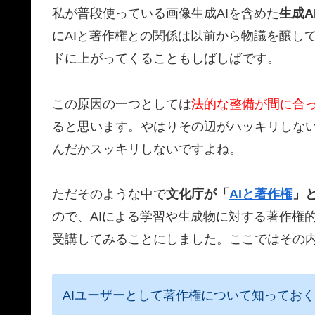
私が普段使っている画像生成AIを含めた
生成A
にAIと著作権との関係は以前から物議を醸し
ドに上がってくることもしばしばです。
この原因の一つとしては
法的な整備が間に合
ると思います。やはりその辺がハッキリしな
んだかスッキリしないですよね。
ただそのような中で
文化庁が「
AIと著作権
」
ので、AIによる学習や生成物に対する著作権
受講してみることにしました。ここではその
AIユーザーとして著作権について知ってお