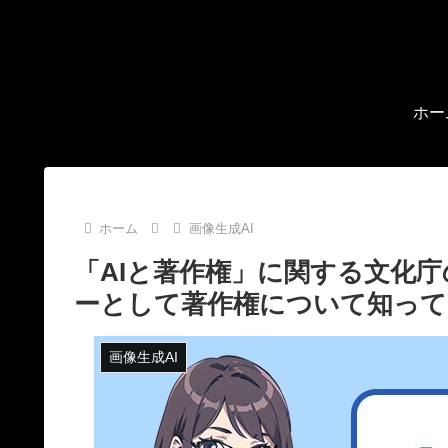
ホー
ホーム
画像生成AI
「AIと著作権」に関する文化庁
ーとして著作権について知っ
画像生成AI