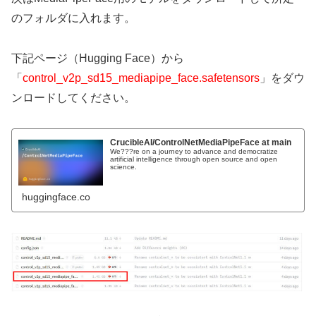
のフォルダに入れます。
下記ページ（Hugging Face）から
「
control_v2p_sd15_mediapipe_face.safetensors
」をダウ
ンロードしてください。
CrucibleAI/ControlNetMediaPipeFace at main
We???re on a journey to advance and democratize
artificial intelligence through open source and open
science.
huggingface.co