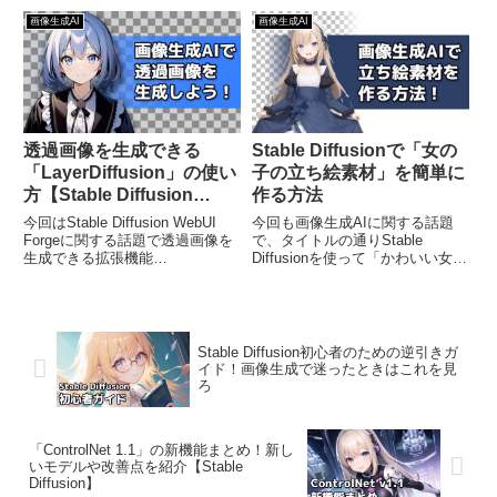
ーを受講してみたという内容にな
内容になっています。Unity等の
画像生成AI
画像生成AI
っています。私が普段使っている
ゲームエンジンを使った3Dゲー
画像生成AIを含めた生成AIは便利
ム開発や、Blender等のモデリン
な一方で様々な問題が指摘...
グソフトを...
透過画像を生成できる
Stable Diffusionで「女の
「LayerDiffusion」の使い
子の立ち絵素材」を簡単に
方【Stable Diffusion
作る方法
WebUI Forge】
今回はStable Diffusion WebUI
今回も画像生成AIに関する話題
Forgeに関する話題で透過画像を
で、タイトルの通りStable
生成できる拡張機能
Diffusionを使って「かわいい女の
「LayerDiffusion」のインストー
子の立ち絵素材」を簡単に作る方
ル方法と使い方をご紹介するとい
法をご紹介するという内容になっ
う内容になっております。いまま
ています。まず前回の記事では
で画像生成AIを使って生成した
Stable Diffusionを使って高品質
画...
な美...
Stable Diffusion初心者のための逆引きガ
イド！画像生成で迷ったときはこれを見
ろ
「ControlNet 1.1」の新機能まとめ！新し
いモデルや改善点を紹介【Stable
Diffusion】