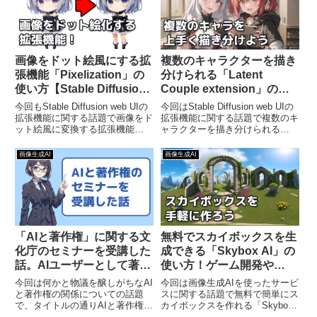
画像をドット絵風にする拡
複数のキャラクターを描き
張機能「Pixelization」の
分けられる「Latent
使い方【Stable Diffusion
Couple extension」の使
web UI】
い方【Stable Diffusion
今回もStable Diffusion web UIの
今回はStable Diffusion web UIの
web UI】
拡張機能に関する話題で画像をド
拡張機能に関する話題で複数のキ
ット絵風に変換する拡張機能
ャラクターを描き分けられる
「Pixelization」の使い方をご紹
「Latent Couple extension」の使
介するという内容になっていま
い方を丁寧にご紹介するという内
画像生成AI
画像生成AI
す。Stable Diffusion web UIの拡
容になっています。Stable
張機能...
Diffusi...
「AIと著作権」に関する文
無料でスカイボックスを生
化庁のセミナーを受講した
成できる「Skybox AI」の
話。AIユーザーとして著作
使い方！ゲーム開発や
権について知っておくべき
3DCG制作に使える360度
今回は何かと物議を醸しがちなAI
今回は画像生成AIを使ったサービ
ことは？
画像を簡単に作ろう
と著作権の関係についての話題
スに関する話題で無料で簡単にス
で、タイトルの通りAIと著作権に
カイボックスを作れる「Skybox
ついて学べる文化庁主催のセミナ
AI」の使い方をご紹介するという