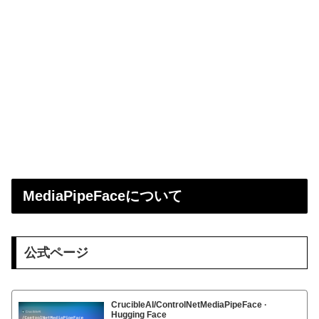
MediaPipeFaceについて
公式ページ
CrucibleAI/ControlNetMediaPipeFace ·
Hugging Face