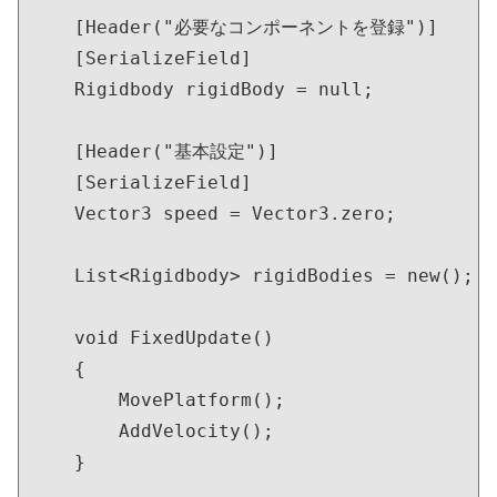
    [Header("必要なコンポーネントを登録")]

    [SerializeField]

    Rigidbody rigidBody = null;

    [Header("基本設定")]

    [SerializeField]

    Vector3 speed = Vector3.zero;

    List<Rigidbody> rigidBodies = new();

    void FixedUpdate()

    {

        MovePlatform();

        AddVelocity();

    }
