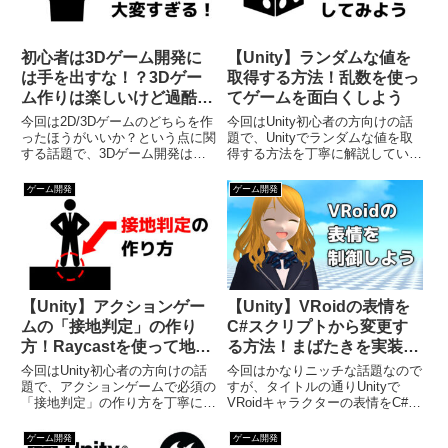
初心者は3Dゲーム開発に
【Unity】ランダムな値を
は手を出すな！？3Dゲー
取得する方法！乱数を使っ
ム作りは楽しいけど過酷で
てゲームを面白くしよう
す
今回は2D/3Dゲームのどちらを作
今回はUnity初心者の方向けの話
ったほうがいいか？という点に関
題で、Unityでランダムな値を取
する話題で、3Dゲーム開発は楽
得する方法を丁寧に解説していく
しいけど、大変だから初心者がゲ
という内容の記事になっていま
ームを作るなら2Dのほうがいい
す。ゲームを作っていると ラン
ゲーム開発
ゲーム開発
よというお話です。私は執筆時点
ダムな座標に敵やアイテムを配置
で35作品以上のゲームを開発し
したい ガチャのようなランダム
てきて、そのうち3Dゲーム...
抽選を行いたいという場面...
【Unity】アクションゲー
【Unity】VRoidの表情を
ムの「接地判定」の作り
C#スクリプトから変更す
方！Raycastを使って地面
る方法！まばたきを実装し
を検出してみよう
てみよう
今回はUnity初心者の方向けの話
今回はかなりニッチな話題なので
題で、アクションゲームで必須の
すが、タイトルの通りUnityで
「接地判定」の作り方を丁寧に解
VRoidキャラクターの表情をC#ス
説するという内容になっていま
クリプトから変更する方法をご紹
す。アクションゲームを作ってい
介するという内容です。VRoidは
ゲーム開発
ゲーム開発