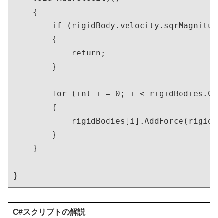
    {

        if (rigidBody.velocity.sqrMagnitud
        {

            return;

        }

        for (int i = 0; i < rigidBodies.Co
        {

            rigidBodies[i].AddForce(rigidB
        }

    }

}
C#スクリプトの解説