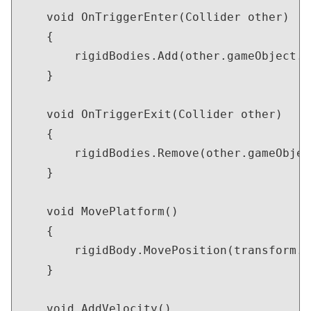
    void OnTriggerEnter(Collider other)

    {

        rigidBodies.Add(other.gameObject.G
    }

    void OnTriggerExit(Collider other)

    {

        rigidBodies.Remove(other.gameObjec
    }

    void MovePlatform()

    {

        rigidBody.MovePosition(transform.p
    }

    void AddVelocity()
