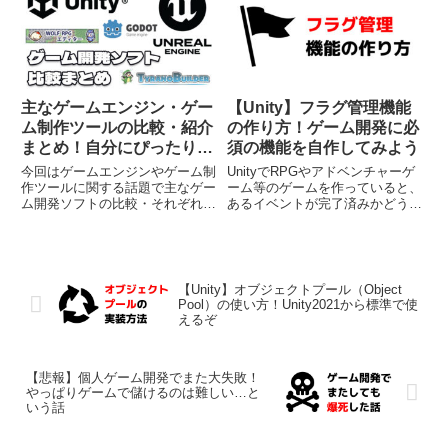
ると、まず確実にジャンプなどの
正式版になってからかなりゲーム
アクションを実装することになる
に使いやすくなったのですが、そ
と思うのですが、その際に「地...
うは言っても元々ゲ...
主なゲームエンジン・ゲー
【Unity】フラグ管理機能
ム制作ツールの比較・紹介
の作り方！ゲーム開発に必
まとめ！自分にぴったりの
須の機能を自作してみよう
ゲーム開発ソフトを見つけ
今回はゲームエンジンやゲーム制
UnityでRPGやアドベンチャーゲ
よう
作ツールに関する話題で主なゲー
ーム等のゲームを作っていると、
ム開発ソフトの比較・それぞれの
あるイベントが完了済みかどうか
特徴の紹介をしていくという内容
をチェックしたい 他のイベント
になっております。私はこの記事
の進行状況によってストーリーを
の執筆時点で7年ほどゲーム開発
変化させたいといった処理を実装
を続けており、今まで2D/3Dを問
したくなることがあります。この
わず様々なジャンルのゲーム...
ような場合は「フラグ」...
【Unity】オブジェクトプール（Object
Pool）の使い方！Unity2021から標準で使
えるぞ
【悲報】個人ゲーム開発でまた大失敗！
やっぱりゲームで儲けるのは難しい…と
いう話