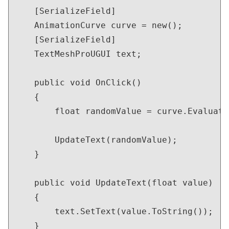
    [SerializeField]

    AnimationCurve curve = new();

    [SerializeField]

    TextMeshProUGUI text;

    public void OnClick()

    {

        float randomValue = curve.Evaluate
        UpdateText(randomValue);

    }

    public void UpdateText(float value)

    {

        text.SetText(value.ToString());

    }
