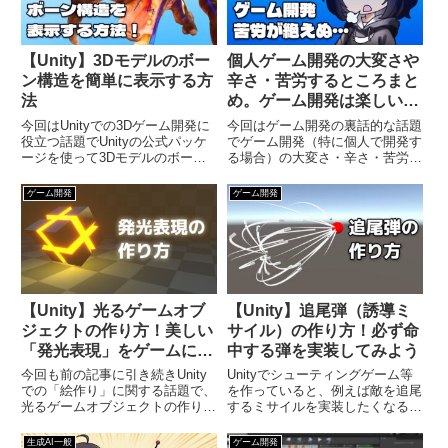
【Unity】3Dモデルのボー
個人ゲーム開発の大変さや
ン構造を簡単に表示する方
辛さ・苦労するところまと
法
め。ゲーム開発は楽しいけ
ど楽じゃない！
今回はUnityでの3Dゲーム開発に
今回はゲーム開発の裏話的な話題
役立つ話題でUnityの公式パッケ
でゲーム開発（特に個人で開発す
ージを使って3Dモデルのボーン
る場合）の大変さ・辛さ・苦労す
構造を簡単に表示する方法をご紹
るところについていろいろ書いて
介するという内容になっておりま
みようという内容になっておりま
ゲーム開発
ゲーム開発
す。Unityで3Dゲームを作ってい
す。ゲーム開発というと、一般の
ると、キャラクターのボーンを弄
方からすればもしかしたら一般の
って武器を持た...
人ゲームなんて簡単に作れそう
だ...
【Unity】光るゲームオブ
【Unity】追尾弾（誘導ミ
ジェクトの作り方！美しい
サイル）の作り方！必ず命
「発光表現」をゲームに導
中する弾を実装してみよう
入しよう
今回も前の記事に引き続きUnity
Unityでシューティングゲーム等
での「絵作り」に関する話題で、
を作っていると、例えば敵を追尾
光るゲームオブジェクトの作り方
するミサイルを実装したくなるこ
をご紹介するという内容になって
とがあります。ただこのような追
います。Unityでゲームを作って
尾弾は意外と作るのが難しいの
生成AI一般
ゲーム開発