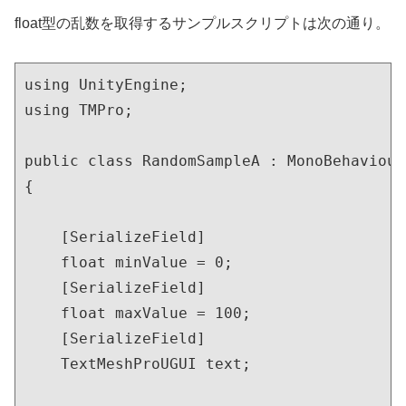
float型の乱数を取得するサンプルスクリプトは次の通り。
using UnityEngine;

using TMPro;

public class RandomSampleA : MonoBehaviour

{

    [SerializeField]

    float minValue = 0;

    [SerializeField]

    float maxValue = 100;

    [SerializeField]

    TextMeshProUGUI text;
