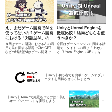
いると、例えば 燃え盛る炎が光
で、初心者の方にとってはなかな
を放っている 暗闇で敵キャラの
か実装しづらいのではないでしょ
目がギラリと光るといっ...
うか。そこでここではなるべく...
え、まだゲーム開発でAIを
UnityとUnreal Engineを
使ってないの？ゲーム開発
徹底比較！結局どちらを使
における「対話型AI」の具
うべきか？
体的な活用方法や注意点ま
今回はゲーム開発におけるAIの活
今回はゲームエンジンに関する話
とめ
用方法に関する話題でChatGPT
題で、タイトルの通り「Unity」
などの対話型AIはゲーム開発でガ
と「Unreal Engine（UE）」を徹
ンガン活用すべき（特に個人開発
底比較するという内容の話です。
の場合）ゲーム開発におけるAIの
両者はどちらもプロ仕様のゲーム
具体的な活用事例についてただし
エンジンであり、競合製品でもあ
AIはAIでも画像生成AIをゲームに
るのでお互いライバルとして巷で
使う場合は慎重...
比較されるこ...
【Unity】初心者でも簡単！ゲームオブジ
ェクトを回転させる方法まとめ
【Unity】Terrainで絶景を作る方法！美し
いオープンワールドを実現しよう