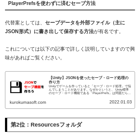
PlayerPrefsを使わずに済むセーブ方法
代替案としては、
セーブデータを外部ファイル（主に
JSON形式）に書き出して保存する方法
が有名です。
これについては以下の記事で詳しく説明していますので興
味があればご覧ください。
【Unity】JSONを使ったセーブ・ロード処理の
作り方
Unityでゲームを作っていると「セーブ・ロード処理」で悩
んでしまうことがあります。なぜかというと、 Unity標準
のセーブ・ロード機能である「PlayerPrefs」は問題だらけ
（※後述） アセットを使うにもまともなアセットは高額
一応ネ...
2022.01.03
kurokumasoft.com
第2位：Resourcesフォルダ