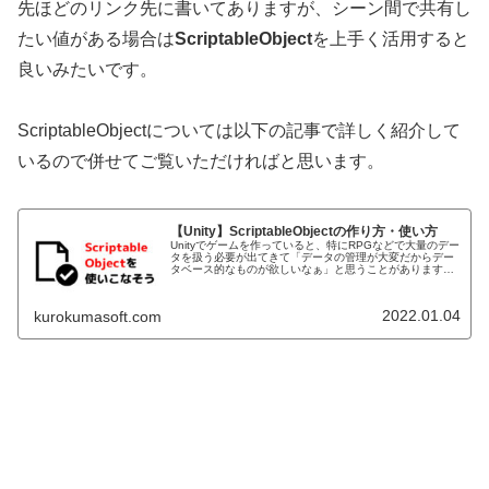
先ほどのリンク先に書いてありますが、シーン間で共有し
たい値がある場合は
ScriptableObject
を上手く活用すると
良いみたいです。
ScriptableObjectについては以下の記事で詳しく紹介して
いるので併せてご覧いただければと思います。
【Unity】ScriptableObjectの作り方・使い方
Unityでゲームを作っていると、特にRPGなどで大量のデー
タを扱う必要が出てきて「データの管理が大変だからデー
タベース的なものが欲しいなぁ」と思うことがあります。
そんなときに便利なのがUnity標準の「ScriptableObject」
と...
2022.01.04
kurokumasoft.com