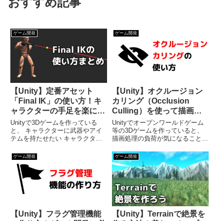
おすすめ記事
ゲーム開発
ゲーム開発
【Unity】定番アセット
【Unity】オクルージョン
「Final IK」の使い方！キ
カリング（Occlusion
ャラクターの手足を楽に制
Culling）を使って描画処
御しよう
理を最適化する方法
Unityで3Dゲームを作っている
Unityでオープンワールドゲーム
と、 キャラクターに武器やアイ
等の3Dゲームを作っていると、
テムを持たせたい キャラクター
描画処理の負荷が気になることが
の足が地面にフィットするように
多いですよね。そこで私は今まで
したいといった欲が出てきます。
色々な最適化処理を学んできたの
ゲーム開発
ゲーム開発
そんなときに便利なのがFinal IK
ですが、一つだけイマイチ使い方
という定番アセットなのですが、
がよく分からない最適化機能があ
Final IKは...
りました。それは「オクルー...
【Unity】フラグ管理機能
【Unity】Terrainで絶景を