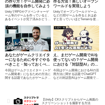
の作り方！ゲーム開発に必
作る方法！美しいオープン
須の機能を自作してみよう
ワールドを実現しよう
UnityでRPGやアドベンチャーゲ
Unityでオープンワールドゲーム
ーム等のゲームを作っていると、
などの3Dゲームを作るときは必
あるイベントが完了済みかどうか
ずと言っていいほどTerrainを使う
をチェックしたい 他のイベント
ことになると思います。しかし実
の進行状況によってストーリーを
際にTerrainを作ってみると なか
ゲーム開発
生成AI一般
変化させたいといった処理を実装
なかリアルな地形を作れない 頑
したくなることがあります。この
張って作ったけど、なんかTerrain
ような場合は「フラグ」...
の...
あなたがゲームクリエイタ
え、まだゲーム開発でAIを
ーになるために今すぐやる
使ってないの？ゲーム開発
べきこと・知っておくべき
における「対話型AI」の具
ことまとめ【ゲーム開発】
体的な活用方法や注意点ま
今回はゲームクリエイター（＝ゲ
今回はゲーム開発におけるAIの活
とめ
ーム開発者）になるための方法に
用方法に関する話題でChatGPT
関する話題であなたがゲームクリ
などの対話型AIはゲーム開発でガ
エイターになるために今すぐやる
ンガン活用すべき（特に個人開発
べきことゲームクリエイターにな
の場合）ゲーム開発におけるAIの
るうえで知っておいた方がいいこ
具体的な活用事例についてただし
とを一通り丁寧にまとめてみると
AIはAIでも画像生成AIをゲームに
いう内容になっています。私は
使う場合は慎重...
【Unity】C#スクリプトからゲーム画面の
自...
スクリーンショットを撮影する方法