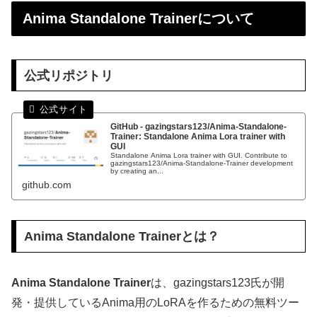
Anima Standalone Trainerについて
公式リポジトリ
GitHub - gazingstars123/Anima-Standalone-
Trainer: Standalone Anima Lora trainer with
GUI
Standalone Anima Lora trainer with GUI. Contribute to
gazingstars123/Anima-Standalone-Trainer development
by creating an...
github.com
Anima Standalone Trainerとは？
Anima Standalone Trainer
は、gazingstars123氏が開
発・提供しているAnima用のLoRAを作るための無料ツー