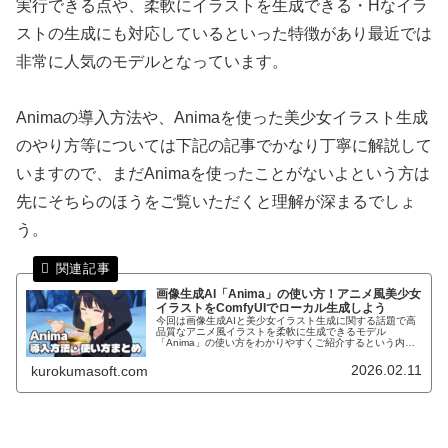
実行できる点や、柔軟にイラストを生成できる・Hなイラ
ストの生成にも対応しているといった特徴があり最近では
非常に人気のモデルとなっています。
Animaの導入方法や、Animaを使った美少女イラスト生成
のやり方等については下記の記事でかなり丁寧に解説して
いますので、まだAnimaを使ったことがないよという方は
先にそちらのほうをご覧いただくと理解が深まるでしょ
う。
画像生成AI「Anima」の使い方！アニメ風美少女
イラストをComfyUIでローカル生成しよう
今回は画像生成AIと美少女イラスト生成に関する話題で高
品質なアニメ風イラストを柔軟に生成できるモデル
「Anima」の使い方をわかりやすくご紹介するという内容
になっております。「美少女イラストのローカル生成」に
関しては画像生成AIが登場した頃...
2026.02.11
kurokumasoft.com