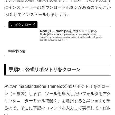
ミング言語の実行環境が必要です。下記ページの下のほう
にインストーラーのダウンロードボタンがあるのでそこか
らDLしてインストールしましょう。
Node.js — Node.js®をダウンロードする
Node.js® is a free, open-source, cross-platform
JavaScript runtime environment that lets developers
create servers, web ...
nodejs.org
手順2：公式リポジトリをクローン
次にAnima Standalone Trainerの公式リポジトリをクロー
ン（＝複製）します。ツールを導入したいフォルダを右ク
リック→「
ターミナルで開く
」を選択すると黒い画面が出
るので、そこに下記のコマンドを入力して実行してくださ