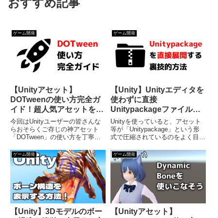
おすすめ記事
ゲーム開発
ゲーム開発
【Unityアセット】
【Unity】Unityエディタを
DOTweenの使い方完全ガ
使わずに直接
イド！超人気アセットを使
Unitypackageファイルを
いこなそう
展開する方法
今回はUnityユーザーの皆さんな
Unityを使っていると、アセット
らおそらくご存じの神アセット
等が「Unitypackage」という形
「DOTween」の使い方を丁寧に
式で圧縮されているのをよく目に
ご紹介するという内容です。
します。これはUnity独自の圧縮
DOTweenは非常に人気が高いア
形式なのですが、場合によっては
ゲーム開発
ゲーム開発
セットなので既に持っていらっし
いちいちUnityを開いてインポー
ゃる方も多いかと思いますが、正
トしないと展開できないのは不便
直なところ「使い方がよく...
だなぁ...
【Unity】3Dモデルのボー
【Unityアセット】