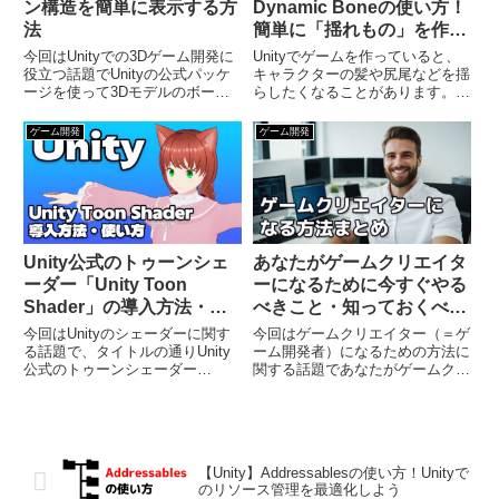
ン構造を簡単に表示する方
Dynamic Boneの使い方！
法
簡単に「揺れもの」を作ろ
う
今回はUnityでの3Dゲーム開発に
Unityでゲームを作っていると、
役立つ話題でUnityの公式パッケ
キャラクターの髪や尻尾などを揺
ージを使って3Dモデルのボーン
らしたくなることがあります。そ
構造を簡単に表示する方法をご紹
んなときに便利なのがアセットス
介するという内容になっておりま
トアで大人気の「Dynamic
ゲーム開発
ゲーム開発
す。Unityで3Dゲームを作ってい
Bone」というアセットです。こ
ると、キャラクターのボーンを弄
のアセットを使えば簡単に揺れも
って武器を持た...
のを実現できるのですが...
Unity公式のトゥーンシェ
あなたがゲームクリエイタ
ーダー「Unity Toon
ーになるために今すぐやる
Shader」の導入方法・使
べきこと・知っておくべき
い方まとめ
ことまとめ【ゲーム開発】
今回はUnityのシェーダーに関す
今回はゲームクリエイター（＝ゲ
る話題で、タイトルの通りUnity
ーム開発者）になるための方法に
公式のトゥーンシェーダー
関する話題であなたがゲームクリ
「Unity Toon Shader」の使い方
エイターになるために今すぐやる
を丁寧にまとめてみるという内容
べきことゲームクリエイターにな
になっております。Unityでアニ
るうえで知っておいた方がいいこ
メ風の3Dグラフィックが欲しい
とを一通り丁寧にまとめてみると
ときはト...
いう内容になっています。私は
【Unity】Addressablesの使い方！Unityで
自...
のリソース管理を最適化しよう