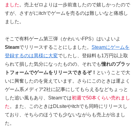
ました
。売上ゼロよりは一歩前進したので嬉しかったので
すが、さすがにitchでゲームを売るのは難しいなと痛感し
ました。
そこで有料ゲーム第三弾（かわいいFPS）はいよいよ
Steam
でリリースすることにしました。
Steamにゲームを
登録するのは異様に大変
でしたし、登録料も1万円以上取
られて損した気分になったものの、それでも
憧れのプラッ
トフォームでゲームをリリースできるぞ！
ということで大
いに興奮したのを覚えています。さらにこのときは運よく
ゲーム系メディア2社に記事にしてもらえるなどちょっと
した追い風もあり、Steamでは
初週で50本くらい売れまし
た
。また、このときはDLsiteやitchでも同時にリリースし
ており、そちらのほうでも少ないながらも売上が出まし
た。