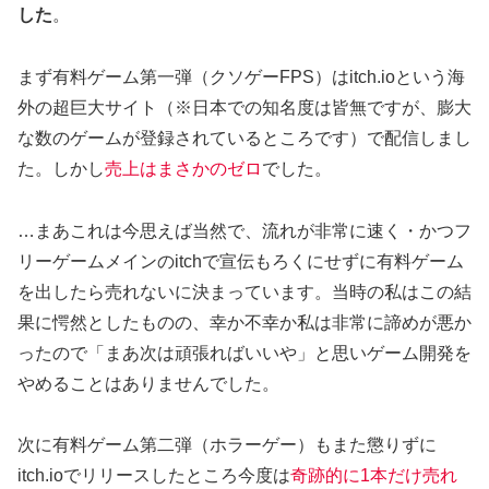
した
。
まず有料ゲーム第一弾（クソゲーFPS）はitch.ioという海
外の超巨大サイト（※日本での知名度は皆無ですが、膨大
な数のゲームが登録されているところです）で配信しまし
た。しかし
売上はまさかのゼロ
でした。
…まあこれは今思えば当然で、流れが非常に速く・かつフ
リーゲームメインのitchで宣伝もろくにせずに有料ゲーム
を出したら売れないに決まっています。当時の私はこの結
果に愕然としたものの、幸か不幸か私は非常に諦めが悪か
ったので「まあ次は頑張ればいいや」と思いゲーム開発を
やめることはありませんでした。
次に有料ゲーム第二弾（ホラーゲー）もまた懲りずに
itch.ioでリリースしたところ今度は
奇跡的に1本だけ売れ