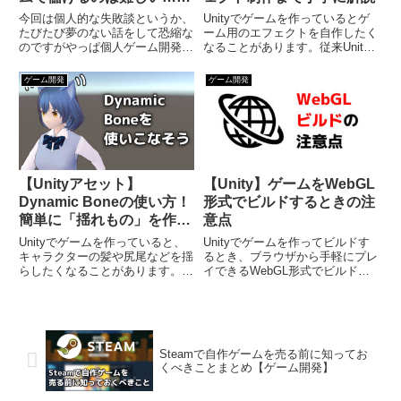
いう話
今回は個人的な失敗談というか、
Unityでゲームを作っているとゲ
たびたび夢のない話をして恐縮な
ーム用のエフェクトを自作したく
のですがやっぱ個人ゲーム開発で
なることがあります。従来Unity
稼ぐのは難しいよなというお話で
でのエフェクト制作といえば
す（またこの手の話になってしま
Particle Systemを使うのが主流
ゲーム開発
ゲーム開発
ってすみません）。私はこれまで
でしたが、ここ数年ではその進化
有料ゲームを作っては失敗…とい
版である「Visual Effect Gr...
うのを何度か繰り返していて、
下...
【Unityアセット】
【Unity】ゲームをWebGL
Dynamic Boneの使い方！
形式でビルドするときの注
簡単に「揺れもの」を作ろ
意点
う
Unityでゲームを作っていると、
Unityでゲームを作ってビルドす
キャラクターの髪や尻尾などを揺
るとき、ブラウザから手軽にプレ
らしたくなることがあります。そ
イできるWebGL形式でビルドし
んなときに便利なのがアセットス
たくなる場合は多いと思います。
トアで大人気の「Dynamic
ところがUnityのWebGLビルドは
Bone」というアセットです。こ
落とし穴が多く、初心者の方は
のアセットを使えば簡単に揺れも
「なんじゃこりゃー！」となるこ
のを実現できるのですが...
とも少なくないでし...
Steamで自作ゲームを売る前に知ってお
くべきことまとめ【ゲーム開発】