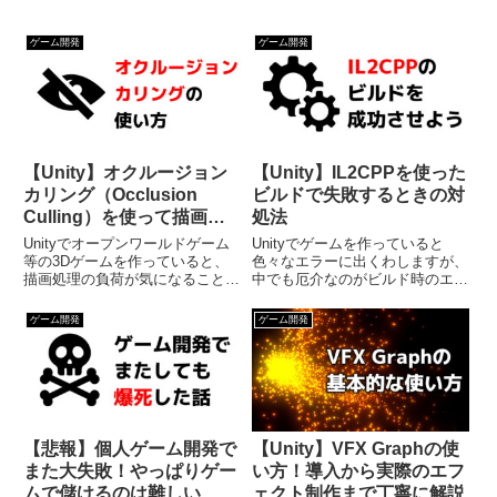
ゲーム開発
ゲーム開発
【Unity】オクルージョン
【Unity】IL2CPPを使った
カリング（Occlusion
ビルドで失敗するときの対
Culling）を使って描画処
処法
理を最適化する方法
Unityでオープンワールドゲーム
Unityでゲームを作っていると
等の3Dゲームを作っていると、
色々なエラーに出くわしますが、
描画処理の負荷が気になることが
中でも厄介なのがビルド時のエラ
多いですよね。そこで私は今まで
ーです。ゲームが完成して「さあ
色々な最適化処理を学んできたの
ビルドするぞ！」というときにエ
ゲーム開発
ゲーム開発
ですが、一つだけイマイチ使い方
ラーが出たら思わず冷や汗が出て
がよく分からない最適化機能があ
しまいますよね。本当に心臓に悪
りました。それは「オクルー...
いです。それで以前「IL2C...
【悲報】個人ゲーム開発で
【Unity】VFX Graphの使
また大失敗！やっぱりゲー
い方！導入から実際のエフ
ムで儲けるのは難しい…と
ェクト制作まで丁寧に解説