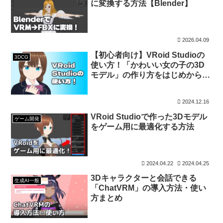
に変換する方法【Blender】
2026.04.09
【初心者向け】VRoid Studioの
3DCG
使い方！「かわいい女の子の3D
モデル」の作り方をはじめから丁
寧に解説
2024.12.16
VRoid Studioで作った3Dモデル
ゲーム開発
をゲーム用に最適化する方法
2024.04.22
2024.04.25
3Dキャラクターと会話できる
生成AI一般
「ChatVRM」の導入方法・使い
方まとめ