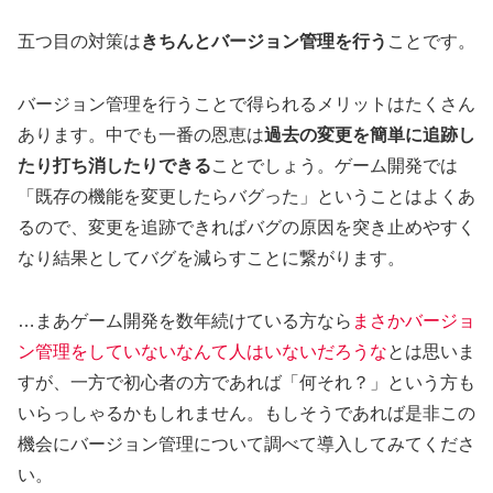
五つ目の対策は
きちんとバージョン管理を行う
ことです。
バージョン管理を行うことで得られるメリットはたくさん
あります。中でも一番の恩恵は
過去の変更を簡単に追跡し
たり打ち消したりできる
ことでしょう。ゲーム開発では
「既存の機能を変更したらバグった」ということはよくあ
るので、変更を追跡できればバグの原因を突き止めやすく
なり結果としてバグを減らすことに繋がります。
…まあゲーム開発を数年続けている方なら
まさかバージョ
ン管理をしていないなんて人はいないだろうな
とは思いま
すが、一方で初心者の方であれば「何それ？」という方も
いらっしゃるかもしれません。もしそうであれば是非この
機会にバージョン管理について調べて導入してみてくださ
い。